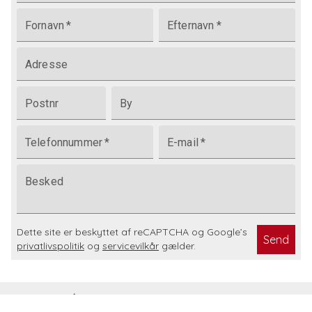
Fornavn
*
Efternavn
*
Adresse
Postnr
By
Telefonnummer
*
E-mail
*
Besked
Dette site er beskyttet af reCAPTCHA og Google’s
Send
privatlivspolitik
og
servicevilkår
gælder.
BoligOne A/S
Kontakt os