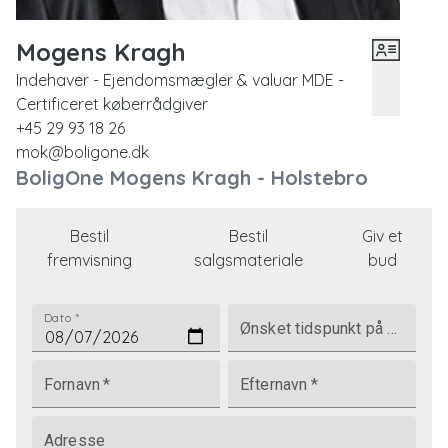
Mogens Kragh
Indehaver - Ejendomsmægler & valuar MDE -
Certificeret køberrådgiver
+45 29 93 18 26
mok@boligone.dk
BoligOne Mogens Kragh - Holstebro
Bestil
Bestil
Giv et
fremvisning
salgsmateriale
bud
Dato
*
Ønsket tidspunkt på dagen
Fornavn
*
Efternavn
*
Adresse