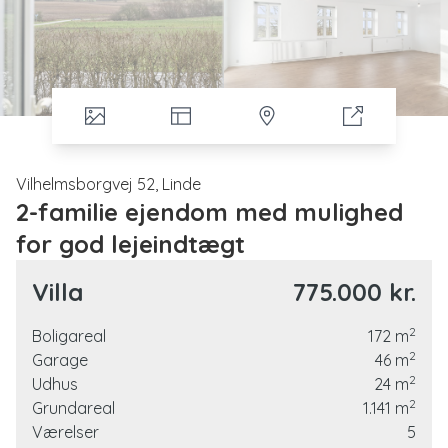
Vilhelmsborgvej 52, Linde
2-familie ejendom med mulighed
for god lejeindtægt
Investeringsejendom med 2 nyligt renoverede
Villa
775.000 kr.
lejligheder i Linde, 7600 Struer
2
Velkommen til Vilhelmsborgvej 52, en ejendom med god
Boligareal
172
m
2
lejeindtægt for de 2 lejligheder.
Garage
46
m
2
Udhus
24
m
Hovedpunkter:
2
Grundareal
1.141
m
Værelser
5
Fleksibel boligløsning:
Ejendommen består af to