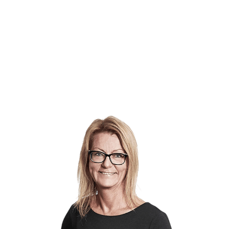
Ejendommen fremstår indbydende og i rigtig flot stand, blandt
husets klassiske karakter, men også lover lang holdbarhed og la
senest er der installeret en moderne fjernvarmeløsning – hvilke
Ejendommens indretning:
Stueplan
Entré
Badeværelse
Rummeligt køkken-alrum i åben forbindelse med lys og hy
Stort soveværelse
Nyistandsat bryggers med udgang til en skøn sydvestvendt
1. sal
Egen indgang
(med mulighed for at etablere intern adgan
Badeværelse