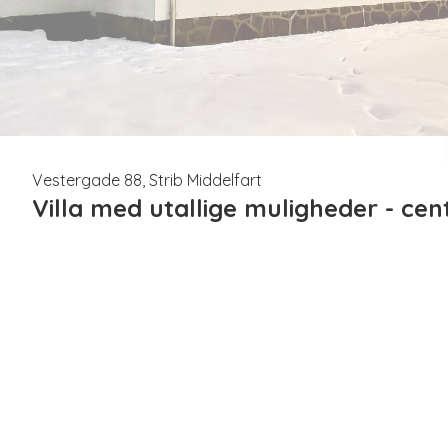
Vestergade 88, Strib Middelfart
Villa med utallige muligheder - cent
HELE ejendommen overtages, med 2 BOLIGENHEDER 
Velkommen til Vestergade 88 – en stemningsfuld og velholdt eje
selvstændige boligenheder under samme tag. Ejendommen giver 
tilladelse til sammenlægning af boligerne
, såfremt dette ønske
Uanset om du drømmer om at benytte begge boligenheder, bo i d
under ét tag eller investere i en attraktiv udlejningsejendom – 