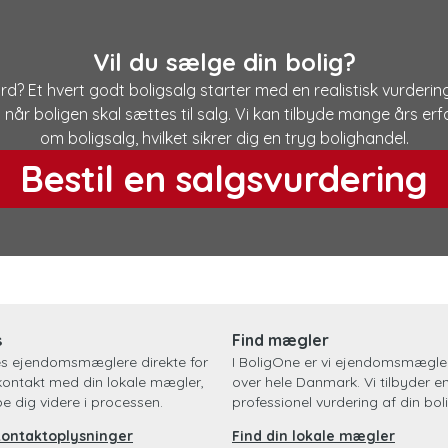
Vil du sælge din bolig?
d? Et hvert godt boligsalg starter med en realistisk vurdering
g når boligen skal sættes til salg. Vi kan tilbyde mange års e
om boligsalg, hvilket sikrer dig en tryg bolighandel.
Bestil en salgsvurdering
s
Find mægler
es ejendomsmæglere direkte for
I BoligOne er vi ejendomsmægler
kontakt med din lokale mægler,
over hele Danmark. Vi tilbyder e
pe dig videre i processen.
professionel vurdering af din boli
kontaktoplysninger
Find din lokale mægler