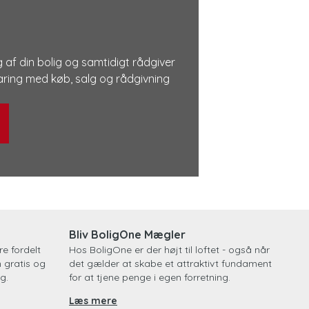
 af din bolig og samtidigt rådgiver
rfaring med køb, salg og rådgivning
Bliv BoligOne Mægler
e fordelt
Hos BoligOne er der højt til loftet - også når
n gratis og
det gælder at skabe et attraktivt fundament
g.
for at tjene penge i egen forretning.
Læs mere