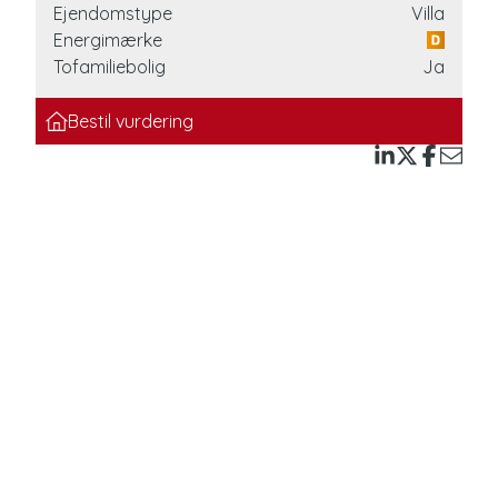
Ejendomstype
Villa
ger
Energimærke
g
Tofamiliebolig
Ja
Bestil vurdering