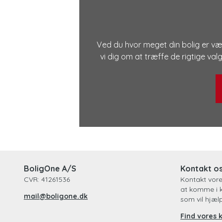
Ved du hvor meget din bolig er vær
vi dig om at træffe de rigtige val
BoligOne A/S
Kontakt o
CVR: 41261536
Kontakt vor
at komme i 
mail@boligone.dk
som vil hjæl
Find vores 