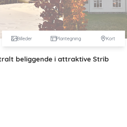
Billeder
Plantegning
Kort
ralt beliggende i attraktive Strib
& mulighed for SAMMENLÆGNING!
ndom midt i hjertet af populære Strib. Her får du ikke bare én, men 
en sjælden fleksibilitet, og
kommunen er indstillet på at meddele
s.
en ene og udleje den anden, købe til børnene, samle flere generati
så åbner denne bolig døren til et væld af muligheder.