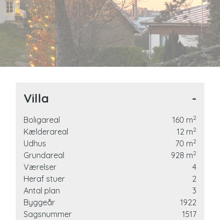
7
8
9
Villa
-
2
Boligareal
160
m
2
Kælderareal
12
m
2
Udhus
70
m
to
2
Grundareal
928
m
Værelser
4
Heraf stuer
2
Antal plan
3
oner
Byggeår
1922
Sagsnummer
1517