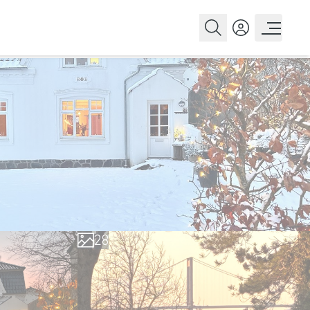
0
1
2
3
4
5
0
6
1
7
2
8
3
9
4
5
6