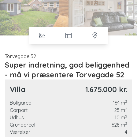
Torvegade 52
Super indretning, god beliggenhed
- må vi præsentere Torvegade 52
Her har mulighed for at købe et hus tæt på centrum af Struer og sætter du samtidigt pris
Villa
1.675.000 kr.
på
2
Boligareal
164
m
* lækkert stort alrum med loft til kip og troldtect loft
2
Carport
25
m
2
Udhus
10
m
* soveafdeling med 3 værelser
2
Grundareal
628
m
* nem have med gode uderum, herunder terrasser og pavillion
Værelser
4