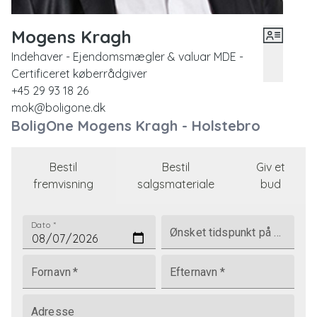
Mogens Kragh
Indehaver - Ejendomsmægler & valuar MDE -
Certificeret køberrådgiver
+45 29 93 18 26
mok@boligone.dk
BoligOne Mogens Kragh - Holstebro
Bestil
Bestil
Giv et
fremvisning
salgsmateriale
bud
Dato
*
Ønsket tidspunkt på dagen
Fornavn
*
Efternavn
*
Adresse