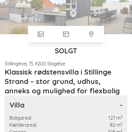
SOLGT
Stillingevej 73, 4200 Slagelse
Klassisk rødstensvilla i Stillinge
Strand – stor grund, udhus,
anneks og mulighed for flexbolig
På den eftertragtede Stillinge Strand, hvor kysten folder
Villa
-
sig ud med fint sand og lavt badevand, finder I denne
charmerende rødstensvilla fra 1948. Her får I en ejendom
2
Boligareal
127
m
med masser af plads, sjæl og muligheder – perfekt som
2
Kælderareal
82
m
både helårsbolig eller flexbolig uden bopælspligt.
2