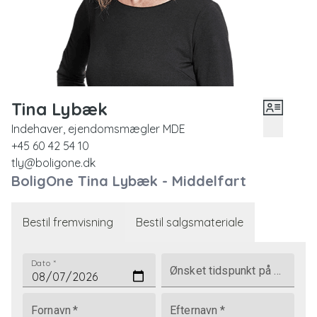
Tina Lybæk
Indehaver, ejendomsmægler MDE
+45 60 42 54 10
tly@boligone.dk
BoligOne Tina Lybæk - Middelfart
Bestil fremvisning
Bestil salgsmateriale
Dato
*
Ønsket tidspunkt på dagen
Fornavn
*
Efternavn
*