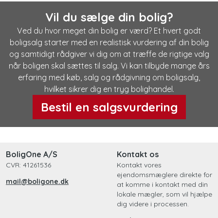
Vil du sælge din bolig?
Ved du hvor meget din bolig er værd? Et hvert godt
boligsalg starter med en realistisk vurdering af din bolig
og samtidigt rådgiver vi dig om at træffe de rigtige valg
når boligen skal sættes til salg. Vi kan tilbyde mange års
erfaring med køb, salg og rådgivning om boligsalg,
hvilket sikrer dig en tryg bolighandel.
Bestil en salgsvurdering
BoligOne A/S
Kontakt os
CVR: 41261536
Kontakt vores
ejendomsmæglere direkte for
mail@boligone.dk
at komme i kontakt med din
lokale mægler, som vil hjælpe
dig videre i processen.