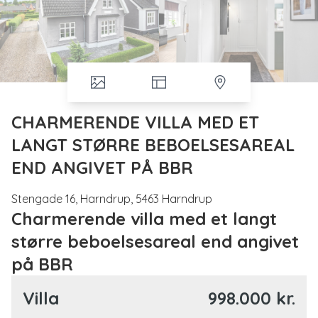
CHARMERENDE VILLA MED ET
LANGT STØRRE BEBOELSESAREAL
END ANGIVET PÅ BBR
Stengade 16, Harndrup, 5463 Harndrup
Charmerende villa med et langt
større beboelsesareal end angivet
på BBR
Drømmer du om et hjem med masser af charme og god
Villa
998.000 kr.
atmosfære? Så er her et virkelig godt bud med denne