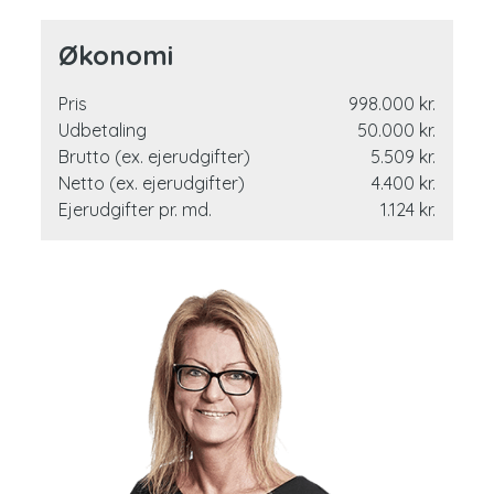
Jeg glæder mig til at vise dig dette skønne hjem hvor du
får rigtig meget for pengene!
Økonomi
Pris
998.000 kr.
Udbetaling
50.000 kr.
Brutto (ex. ejerudgifter)
5.509 kr.
Netto (ex. ejerudgifter)
4.400 kr.
Ejerudgifter pr. md.
1.124 kr.