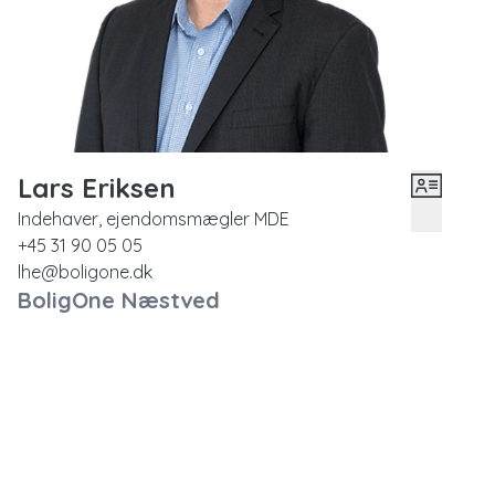
hverdag.
Lars Eriksen
Indehaver, ejendomsmægler MDE
+45 31 90 05 05
lhe@boligone.dk
BoligOne Næstved