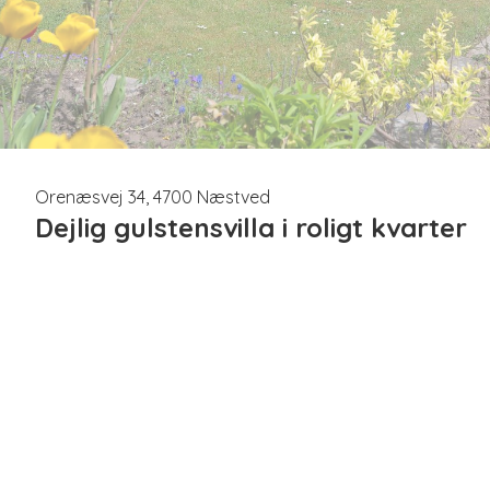
Orenæsvej 34, 4700 Næstved
Dejlig gulstensvilla i roligt kvarter
Velkommen til Orenæsvej 34 – en hyggelig villa med masse
familievenligt område.
Boligen rummer 110 velindrettede m² samt 12 m² indbyg
plads til hele familien. Her får I tre gode soveværelser
jeres eget præg. Husets samlingspunkt er den lyse og ru
sofaafdeling samt direkte udgang til den skønne have.
Udendørs venter en dejlig grund med en solrig og indbyd
stunder på terrassen.