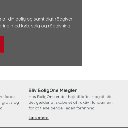
 af din bolig og samtidigt rådgiver
rfaring med køb, salg og rådgivning
Bliv BoligOne Mægler
e fordelt
Hos BoligOne er der højt til loftet - også når
n gratis og
det gælder at skabe et attraktivt fundament
g.
for at tjene penge i egen forretning.
Læs mere