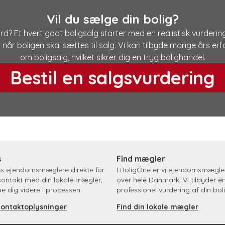
Vil du sælge din bolig?
d? Et hvert godt boligsalg starter med en realistisk vurdering
g når boligen skal sættes til salg. Vi kan tilbyde mange års e
om boligsalg, hvilket sikrer dig en tryg bolighandel.
Bestil en salgsvurdering
s
Find mægler
es ejendomsmæglere direkte for
I BoligOne er vi ejendomsmægler
kontakt med din lokale mægler,
over hele Danmark. Vi tilbyder e
pe dig videre i processen.
professionel vurdering af din boli
kontaktoplysninger
Find din lokale mægler