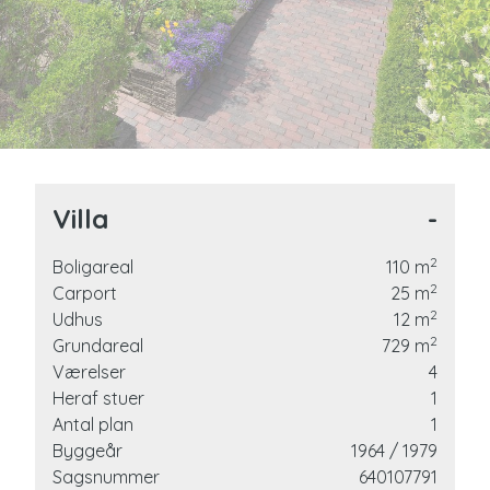
Villa
-
2
Boligareal
110
m
2
Carport
25
m
2
Udhus
12
m
2
Grundareal
729
m
Værelser
4
Heraf stuer
1
Antal plan
1
e
Byggeår
1964
/ 1979
Sagsnummer
640107791