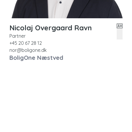
Nicolaj Overgaard Ravn
Partner
+45 20 67 28 12
nor@boligone.dk
BoligOne Næstved