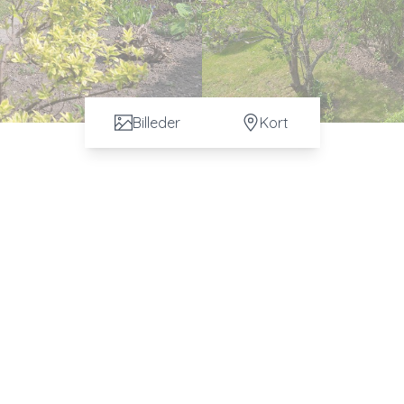
Billeder
Kort
r af muligheder og en attraktiv beliggenhed i et roligt og
get udhus og byder på en god og funktionel planløsning med
, badeværelse, entré samt et køkken med mulighed for at sætte
mmelige stue, hvor der er god plads til både spise- og
ende have, der indbyder til både afslapning, leg og hyggelig