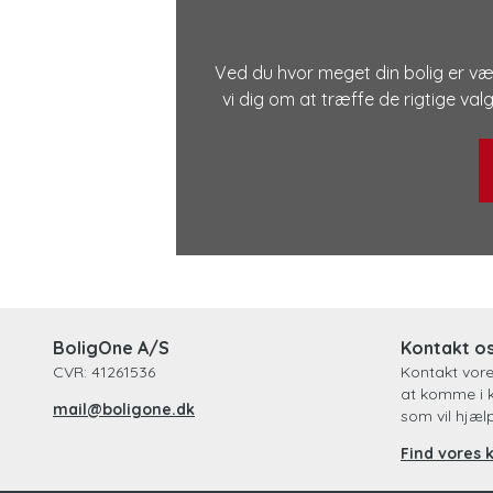
Ved du hvor meget din bolig er vær
vi dig om at træffe de rigtige val
BoligOne A/S
Kontakt o
CVR: 41261536
Kontakt vor
at komme i 
mail@boligone.dk
som vil hjæl
Find vores 