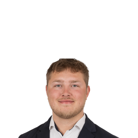
Ejendommen fremstår med et godt udgangspunkt for jer,
behov.
Beliggenheden er særdeles attraktiv på rolige Orenæsve
fornødenheder såsom indkøb, skole, institutioner og fritid
omgivelser.