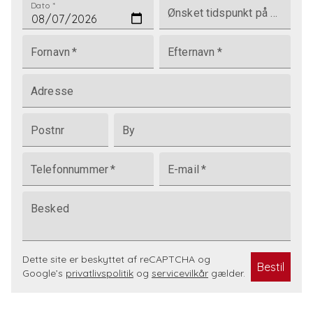
Dato
*
Ønsket tidspunkt på dagen
Fornavn
*
Efternavn
*
Adresse
Postnr
By
Telefonnummer
*
E-mail
*
Besked
Dette site er beskyttet af reCAPTCHA og
Bestil
Google’s
privatlivspolitik
og
servicevilkår
gælder.