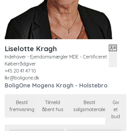
Liselotte Kragh
Indehaver - Ejendomsmægler MDE - Certificeret
Køberrådgiver
+45 20 41 47 10
lkr@boligone.dk
BoligOne Mogens Kragh - Holstebro
Bestil
Tilmeld
Bestil
Giv
fremvisning
åbent hus
salgsmateriale
et
bud