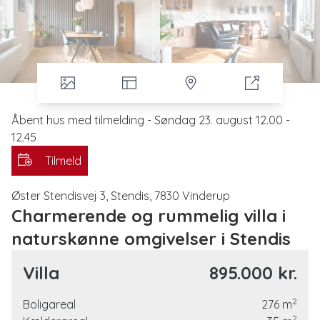
Åbent hus med tilmelding - Søndag 23. august 12.00 -
12.45
Tilmeld
Øster Stendisvej 3, Stendis, 7830 Vinderup
Charmerende og rummelig villa i
naturskønne omgivelser i Stendis
Velkommen til Øster Stendisvej 3 – en rummelig og
Villa
895.000 kr.
velindrettet villa med hele 276 m² bolig, beliggende i
rolige og naturskønne omgivelser i Stendis. Her får du
2
Boligareal
276
m
masser af plads både inde og ude, hvilket gør boligen
2