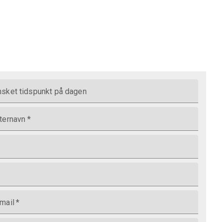
sket tidspunkt på dagen
ternavn
*
mail
*