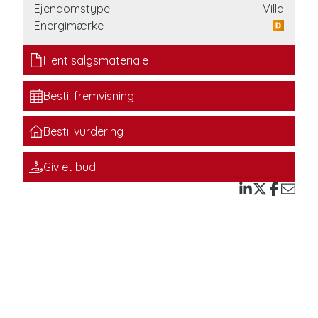
Ejendomstype
Villa
Energimærke
 til
Hent salgsmateriale
Bestil fremvisning
de
Bestil vurdering
Giv et bud
ed