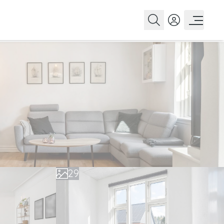
0
1
2
3
4
5
6
0
7
1
8
2
9
3
4
5
6