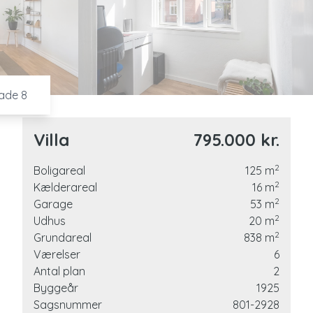
7
8
9
ade 8
Villa
795.000 kr.
s
2
Boligareal
125
m
2
Kælderareal
16
m
2
Garage
53
m
2
Udhus
20
m
ertil
2
Grundareal
838
m
Værelser
6
Antal plan
2
d
Byggeår
1925
Sagsnummer
801-2928