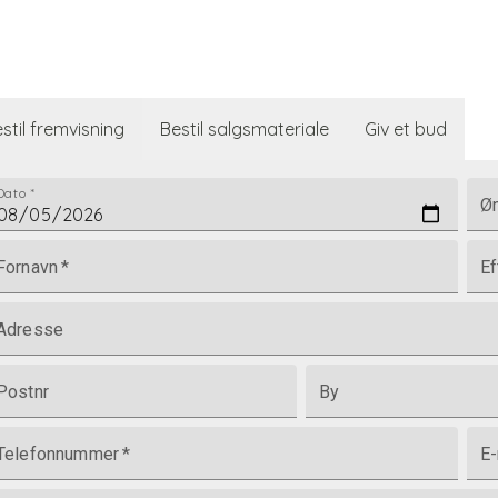
stil fremvisning
Bestil salgsmateriale
Giv et bud
Dato
*
Øn
Fornavn
*
Ef
Adresse
Postnr
By
Telefonnummer
*
E-