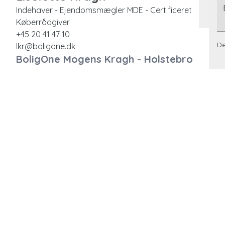
Indehaver - Ejendomsmægler MDE - Certificeret
Køberrådgiver
+45 20 41 47 10
De
lkr@boligone.dk
BoligOne Mogens Kragh - Holstebro