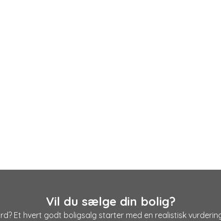
Vil du sælge din bolig?
d? Et hvert godt boligsalg starter med en realistisk vurdering