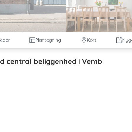
lleder
Plantegning
Kort
Nyg
d central beliggenhed i Vemb
la beliggende centralt i Vemb med kort afstand til hverdagen
 inde og ude, perfekt til familien, der ønsker god plads og
rstensfacade og et boligareal på 125 m² fordelt på 2 plan. H
, herunder garage og udhus, hvilket giver rig mulighed for
sning. I stueplan finder du en lys og indbydende stue med go
 praktisk indrettet med god bordplads og opbevaring, og i