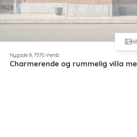
Bi
Nygade 8, 7570 Vemb
Charmerende og rummelig villa me
Velkommen til Nygade 8 – en hyggelig og velindrettet vil
faciliteter. Her får du en bolig med masser af plads både
funktionelle rammer.
Ejendommen er opført i 1925 og fremstår med klassisk mu
kommer en mindre kælder på 16 m² samt gode udbygninger
både opbevaring, hobby og værksted.
Indvendigt byder boligen på en god og funktionel planlø
plads til både ophold og spisearrangement. Køkkenet er