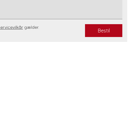
servicevilkår
gælder.
Bestil