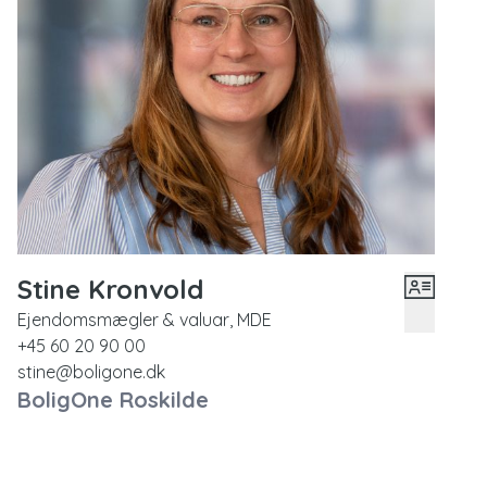
En skøn og overskuelig bolig med en optimal
beliggenhed – perfekt til dig, der ønsker en hyggelig
base i Roskilde med let adgang til både natur og byens
mange muligheder.
Kontakt ejendomsmægler Stine Kronvold på tlf.
6020 9000
for mere information eller for at bestille en
fremvisning.
Stine Kronvold
Ejendomsmægler & valuar, MDE
+45 60 20 90 00
stine@boligone.dk
BoligOne Roskilde