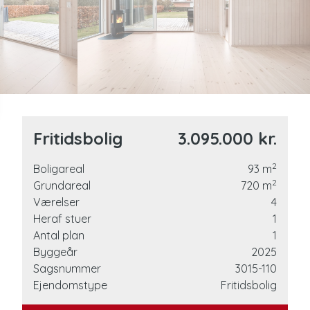
7
8
9
Fritidsbolig
3.095.000 kr.
2
Boligareal
93
m
2
ning
Grundareal
720
m
Værelser
4
Heraf stuer
1
mer
Antal plan
1
Byggeår
2025
Sagsnummer
3015-110
Ejendomstype
Fritidsbolig
.