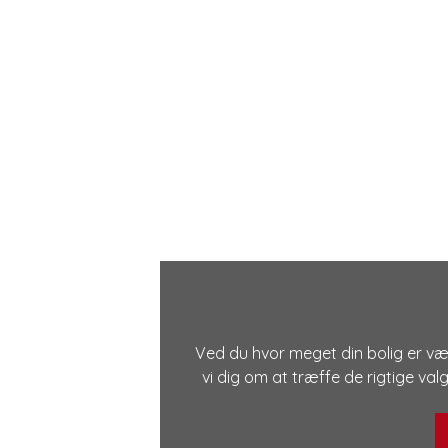
Ved du hvor meget din bolig er vær
vi dig om at træffe de rigtige val