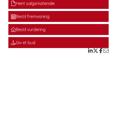
Hent salgsmateriale
Bestil fremvisning
Bestil vurdering
Giv et bud