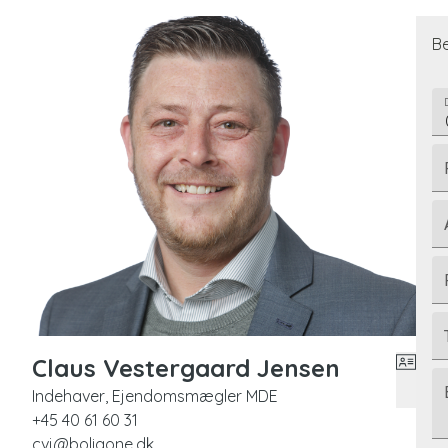
Be
Claus Vestergaard Jensen
Indehaver, Ejendomsmægler MDE
+45 40 61 60 31
cvj@boligone.dk