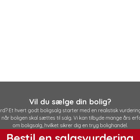
Vil du sælge din bolig?
d? Et hvert godt boligsalg starter med en realistisk vurdering
g når boligen skal sættes til salg. Vi kan tilbyde mange års e
om boligsalg, hvilket sikrer dig en tryg bolighandel.
Bestil en salgsvurdering