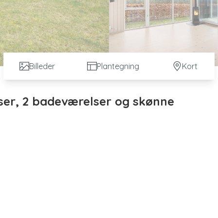
Billeder
Plantegning
Kort
lser, 2 badeværelser og skønne
itidshus, hvor moderne komfort og klassisk sommerhusstem
ssvarende stand med træfacader og betontagsten. Huset rum
lagt til både egen brug og udlejning.
ldsrum med køkken, spiseplads og stue i ét. Her er et skønt
seområderne, som indbyder til afslapning og hyggelige stunder