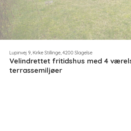
Lupinvej 9, Kirke Stillinge, 4200 Slagelse
Velindrettet fritidshus med 4 være
terrassemiljøer
På
Lupinvej 9
udbydes dette indbydende og nyopførte fr
går hånd i hånd.
Ejendommen er opført i 2025 og fremstår i flot og tid
93 veldisponerede m² med en planløsning, der gør det op
Boligens naturlige samlingspunkt er det store, åbne opho
lysindfald fra flere sider samt direkte udgang til terras