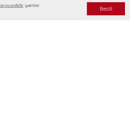
servicevilkår
gælder.
Bestil