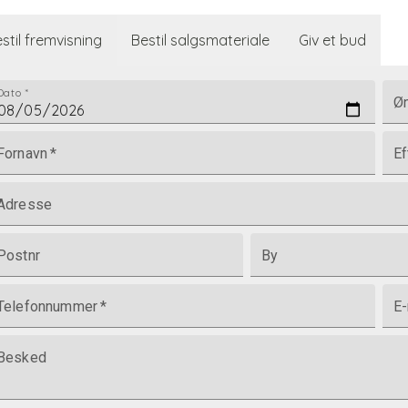
stil fremvisning
Bestil salgsmateriale
Giv et bud
Dato
*
Øn
Fornavn
*
Ef
Adresse
Postnr
By
Telefonnummer
*
E-
Besked