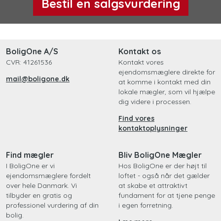
Bestil en salgsvurdering
BoligOne A/S
Kontakt os
CVR: 41261536
Kontakt vores
ejendomsmæglere direkte for
mail@boligone.dk
at komme i kontakt med din
lokale mægler, som vil hjælpe
dig videre i processen.
Find vores
kontaktoplysninger
Find mægler
Bliv BoligOne Mægler
I BoligOne er vi
Hos BoligOne er der højt til
ejendomsmæglere fordelt
loftet - også når det gælder
over hele Danmark. Vi
at skabe et attraktivt
tilbyder en gratis og
fundament for at tjene penge
professionel vurdering af din
i egen forretning.
bolig.