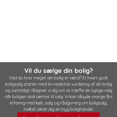
Vil du sælge din bolig?
Ved du hvor meget din bolig er værd? Et hvert godt
boligsalg starter med en realistisk vurdering af din bolig
og samtidigt rådgiver vi dig om at træffe de rigtige valg
når boligen skal sættes til salg. Vi kan tilbyde mange års
erfaring med køb, salg og rådgivning om boligsalg,
hvilket sikrer dig en tryg bolighandel.