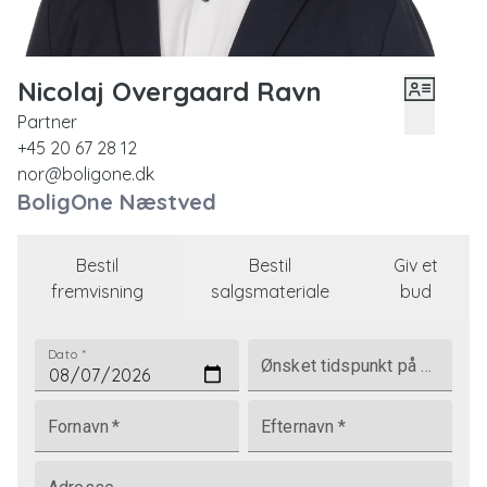
Nicolaj Overgaard Ravn
Partner
+45 20 67 28 12
nor@boligone.dk
BoligOne Næstved
Bestil
Bestil
Giv et
fremvisning
salgsmateriale
bud
Dato
*
Ønsket tidspunkt på dagen
Fornavn
*
Efternavn
*