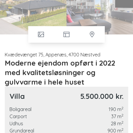
Kvædevænget 75, Appenæs, 4700 Næstved
Moderne ejendom opført i 2022
med kvalitetsløsninger og
gulvvarme i hele huset
Velkommen til en gennemført og stilren kvalitetsvilla fra
Villa
5.500.000 kr.
2022, hvor æstetik, komfort og gennemtænkte løsninger
går op i en højere enhed. Her får du en bolig, hvor der
2
Boligareal
190
m
ikke er gået på kompromis, hverken inde eller ude, og
2
Carport
37
m
med gulvvarme i hele huset, der sikrer en behagelig
2
Udhus
28
m
temperatur året rundt.
2
Grundareal
900
m