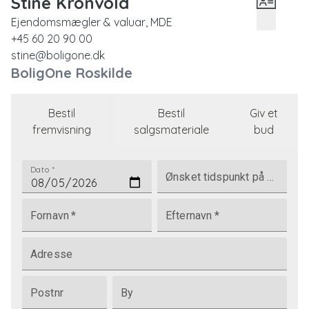
Stine Kronvold
Ejendomsmægler & valuar, MDE
+45 60 20 90 00
stine@boligone.dk
BoligOne Roskilde
Bestil
Bestil
Giv et
fremvisning
salgsmateriale
bud
Dato
*
Ønsket tidspunkt på dagen
Fornavn
*
Efternavn
*
Adresse
Postnr
By