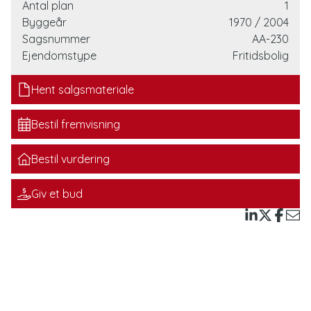
med fiskestangen (husk fiskekort). Området omkring
Antal plan
1
Grevinge Kanal, Audebodæmningen og Lammefjorden
Byggeår
1970
/ 2004
byder desuden på smuk natur og gode cykelruter.
Sagsnummer
AA-230
Ejendomstype
Fritidsbolig
Huset, som er opført i 1970, rummer 65 kvadratmeter og
byder på en ægte og hyggelig sommerhusstemning.
Hent salgsmateriale
Indenfor mødes I af et lyst køkken-alrum, der fungerer
som boligens naturlige samlingspunkt. Køkkenet er
Bestil fremvisning
praktisk indrettet med god opbevaringsplads, og der er
næsten direkte adgang til den østvendte veranda, hvor
Bestil vurdering
morgenstunden og de lune sommerdage kan nydes i
fulde drag.
Giv et bud
I forlængelse af alrummet ligger stuen, hvor store
vinduespartier sikrer et skønt lysindfald og der gennem
terrassedøren er der udgang til en sydvendt
træterrasse, hvor solen kan følges dagen igennem.
Boligen byder på to værelser – et med dobbeltseng og
et mindre med køjeseng – hvilket giver gode muligheder