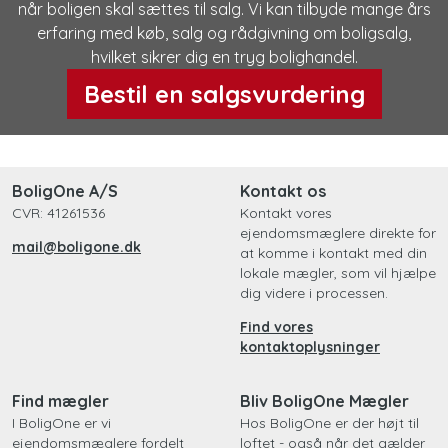
når boligen skal sættes til salg. Vi kan tilbyde mange års
erfaring med køb, salg og rådgivning om boligsalg,
hvilket sikrer dig en tryg bolighandel.
Bestil en salgsvurdering
BoligOne A/S
Kontakt os
CVR: 41261536
Kontakt vores
ejendomsmæglere direkte for
mail@boligone.dk
at komme i kontakt med din
lokale mægler, som vil hjælpe
dig videre i processen.
Find vores
kontaktoplysninger
Find mægler
Bliv BoligOne Mægler
I BoligOne er vi
Hos BoligOne er der højt til
ejendomsmæglere fordelt
loftet - også når det gælder