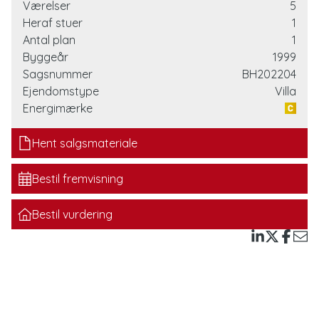
voksenafdeling med privat badeværelse og en
Værelser
5
børneafdeling med to værelser og badeværelse i den
Heraf stuer
1
anden ende af huset. Imellem de to værelsesafdelinger
Antal plan
1
er der et skønt og meget lyst opholdsområde med stue,
Byggeår
1999
spisestue og køkkenalrum, der er anlagt i let forskudte
Sagsnummer
BH202204
planer, så rumfølelsen får en ekstra dimension.
Ejendomstype
Villa
Energimærke
I køkkenet er der morgensol og den mest vidunderlige
udsigt til sø og land, hvor I kan holde øje med råvildt,
Hent salgsmateriale
vilde heste og det øvrige dyreliv, mens I til den modsatte
side har dør ud til den vestvendte side af grunden. Der
Bestil fremvisning
er også et lækkert viktualierum et par trin ned fra
køkkenet, så I har et perfekt sted til jeres forråd. I får
Bestil vurdering
naturligvis også et praktisk bryggers, der ligger i
forlængelse af køkkenet og med videre udgang til et
ekstra værelse eller kontor, som er forbundet til
erhvervsdelen. I vil således opleve et super godt flow
gennem huset og en følelse af en fuldkommen naturlig
sammenhæng mellem husets rummelige sektioner.