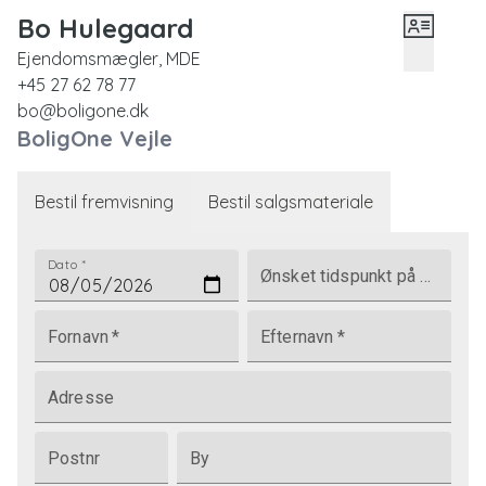
Bo Hulegaard
Ejendomsmægler, MDE
+45 27 62 78 77
bo@boligone.dk
BoligOne Vejle
Bestil fremvisning
Bestil salgsmateriale
Dato
*
Ønsket tidspunkt på dagen
Fornavn
*
Efternavn
*
Adresse
Postnr
By