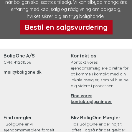
når boligen skal sættes til salg. Vi kan tilbyde mange års
erfaring med køb, salg og rådgivning om boligsalg,
hvilket sikrer dig en tryg bolighandel.
Bestil en salgsvurdering
BoligOne A/S
Kontakt os
CVR: 41261536
Kontakt vores
ejendomsmæglere direkte for
mail@boligone.dk
at komme i kontakt med din
lokale mægler, som vil hjælpe
dig videre i processen.
Find vores
kontaktoplysninger
Find mægler
Bliv BoligOne Mægler
I BoligOne er vi
Hos BoligOne er der højt til
ejendomsmæglere fordelt
loftet - også når det gælder