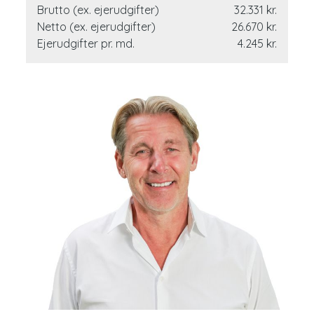
Brutto (ex. ejerudgifter)
32.331 kr.
bydel med huse, der er opført i forskellig arkitektur, så
Netto (ex. ejerudgifter)
26.670 kr.
der er masser af godt til øjnene. Det samme giver de
Ejerudgifter pr. md.
4.245 kr.
vidstrakte grønne omgivelser med skov, en sø og
marklandskaber, så I får alle muligheder lige ved huset til
at gå og cykle de smukkeste ture. Grejs er også en
børnevenlig by, der byder på daginstitution og friskole,
ligesom her er et supermarked til de daglige indkøb.
Køreturen til Vejle klares på cirka et kvarter, så I også
bor forholdsvis tæt på bylivet, kulturlivet og
uddannelsessteder, hvis I bliver de heldige ejere af
denne skønne ejendom.