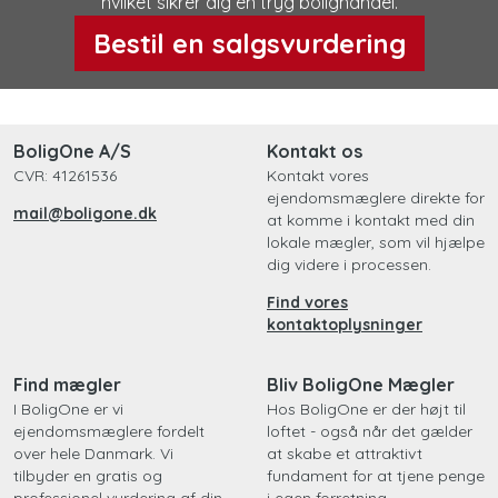
hvilket sikrer dig en tryg bolighandel.
Bestil en salgsvurdering
BoligOne A/S
Kontakt os
CVR: 41261536
Kontakt vores
ejendomsmæglere direkte for
mail@boligone.dk
at komme i kontakt med din
lokale mægler, som vil hjælpe
dig videre i processen.
Find vores
kontaktoplysninger
Find mægler
Bliv BoligOne Mægler
I BoligOne er vi
Hos BoligOne er der højt til
ejendomsmæglere fordelt
loftet - også når det gælder
over hele Danmark. Vi
at skabe et attraktivt
tilbyder en gratis og
fundament for at tjene penge