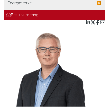
skydedør direkte udgang til den overdækkede terrasse.
Energimærke
Stuen er indretningsvenlig og har et skønt lysindfald fra
Bestil vurdering
de store vinduespartier. Her er der plads til både tv-
afdeling og en hyggelig sofaopstilling omkring
brændeovnen. Fra stuen er der udgang til haven via
skydedør.
Villaen rummer tre gode værelser, herunder et
forældresoveværelse med god skabsplads og eget
badeværelse, der er udstyret med en ældre, fuldt
funktionsdygtig sauna. Derudover findes et gæstetoilet
samt et praktisk bryggers med vaskefaciliteter og egen
indgang – begge dele med adgang fra entréen.
Udendørs mødes du af en lang indkørsel, der fører frem
til carporten, hvor bilen kan parkeres i tørvejr, og hvor
husets hovedindgang ligeledes er placeret. Haven er
anlagt med græsplæne og omkranset af hæk og hegn,
hvilket skaber private og rolige rammer. Haven byder på