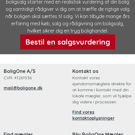
boligsalg starter med en realistisk vurdering af din bolig
og samtidigt rådgiver vi dig om at træffe de rigtige valg
når boligen skal sættes til salg. Vi kan tilbyde mange års
erfaring med køb, salg og rådgivning om boligsalg,
hvilket sikrer dig en tryg bolighandel.
Bestil en salgsvurdering
BoligOne A/S
Kontakt os
CVR: 41261536
Kontakt vores
ejendomsmæglere direkte for
mail@boligone.dk
at komme i kontakt med din
lokale mægler, som vil hjælpe
dig videre i processen.
Find vores
kontaktoplysninger
Find mægler
Bliv BoligOne Mægler