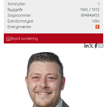
opdeling mellem opholdsrum og værelsesafdeling. Du
Antal plan
1
træder ind i entré med adgang til gæstetoilet og videre
Byggeår
1965
/ 1972
ind i fordelingsgangen. Herfra er der adgang til flere
Sagsnummer
894846455
gode værelser, herunder et regulært soveværelse samt
Ejendomstype
Villa
flere børneværelser/kontor.
Energimærke
Husets opholdsrum består af en rummelig stue med
Bestil vurdering
god plads til både sofaarrangement og samvær, samt
en separat spisestue i forbindelse med køkkenet. Fra
stuen er der udgang til en overdækket terrasse og
videre til haven, hvilket giver gode muligheder for at
nyde udelivet.
Køkkenet fremstår i oprindelig stil med spiseplads, og i
tilknytning hertil findes bryggers/fordelingsareal.
Badeværelset er centralt placeret, og derudover findes
et separat toilet – en praktisk løsning i hverdagen.
Til ejendommen hører desuden carport og skur.