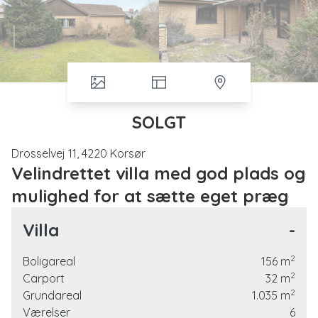
SOLGT
Drosselvej 11, 4220 Korsør
Velindrettet villa med god plads og
mulighed for at sætte eget præg
Her får du en rummelig villa på hele 156 m², opført i 1965
Villa
-
og ombygget i 1972, beliggende i et roligt og
veletableret område. Ejendommen fremstår i klassisk stil
2
Boligareal
156
m
med skalmurede facader og betontagsten, og
2
Carport
32
m
opvarmes via naturgasfyr.
2
Grundareal
1.035
m
Boligen byder på en funktionel planløsning med god
Værelser
6